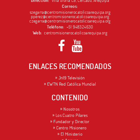
Dirección:
Villa Gloria C9, Cercado, Arequipa
Correos:
szegarra@centromisionerocatolicoarequipa.org
pperez@centromisionerocatolicoarequipa.org
czegarra@centromisionerocatolicoarequipa.org
Teléfono:
+51 948324630
Web:
centromisionerocatolicoarequipa.org
ENLACES RECOMENDADOS
Jn19 Televisión
EWTN Red Católica Mundial
CONTENIDO
Nosotros
Los Cuatro Pilares
Fundador y Director
Centro Misionero
El Ministerio