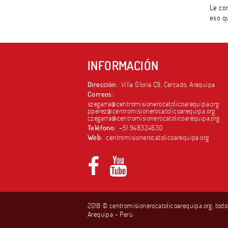
Le co
eso qu
INFORMACIÓN
Dirección:
Villa Gloria C9, Cercado, Arequipa
Correos:
szegarra@centromisionerocatolicoarequipa.org
pperez@centromisionerocatolicoarequipa.org
czegarra@centromisionerocatolicoarequipa.org
Teléfono:
+51 948324630
Web:
centromisionerocatolicoarequipa.org
2018 © centromisionerocatolicoarequipa.org, todo
Arequipa - Perú