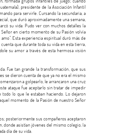
ón, formaba grupos infantiles de juego; cuando
temala), presidente de la Asociación Infantil
amando para servirle. Cursando la secundaria, a
especial, que duró aproximadamente una semana,
marcó su vida: Pudo ver con muchos detalles la
el Señor en cierto momento de su Pasión volvía
te amo". Esta experiencia espiritual duró más de
 cuenta que durante toda su vida en esta tierra,
dole su amor a través de esta hermosa visión
ida. Fue tan grande la transformación, que sus
ues se dieron cuenta de que ya no era el mismo
 comenzaron a golpearlo, le arrancaron una cruz
este ataque fue aceptarlo sin tratar de impedir
e todo lo que le estaban haciendo. Lo dejaron
a, aquel momento de la Pasión de nuestro Señor
 Dios; posteriormente sus compañeros aceptaron
, donde asistían jóvenes del mismo colegio, la
da día de su vida.