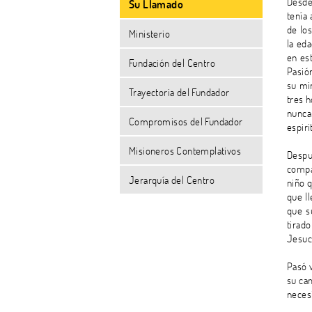
Desde
Su Llamado
tenía
de los
Ministerio
la ed
en es
Fundación del Centro
Pasió
su mir
Trayectoria del Fundador
tres h
nunca
Compromisos del Fundador
espiri
Misioneros Contemplativos
Despu
compa
Jerarquía del Centro
niño q
que ll
que s
tirad
Jesucr
Pasó 
su ca
necesi