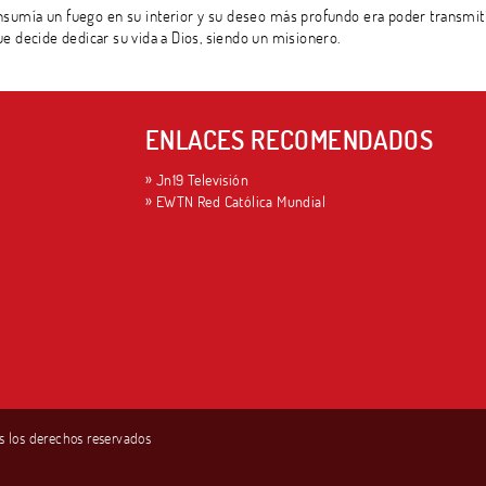
nsumía un fuego en su interior y su deseo más profundo era poder transmit
e decide dedicar su vida a Dios, siendo un misionero.
ENLACES RECOMENDADOS
Jn19 Televisión
EWTN Red Católica Mundial
s los derechos reservados