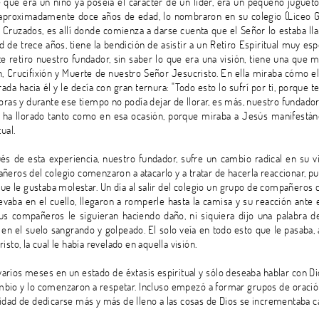
 que era un niño ya poseía el carácter de un líder, era un pequeño juguet
 aproximadamente doce años de edad, lo nombraron en su colegio (Liceo Gua
 Cruzados, es allí donde comienza a darse cuenta que el Señor lo estaba ll
ad de trece años, tiene la bendición de asistir a un Retiro Espiritual muy 
te retiro nuestro fundador, sin saber lo que era una visión, tiene una que 
n, Crucifixión y Muerte de nuestro Señor Jesucristo. En ella miraba cómo 
ada hacia él y le decía con gran ternura: "Todo esto lo sufrí por ti, porque 
oras y durante ese tiempo no podía dejar de llorar, es más, nuestro fundador
 ha llorado tanto como en esa ocasión, porque miraba a Jesús manifestán
tual.
és de esta experiencia, nuestro fundador, sufre un cambio radical en su v
ñeros del colegio comenzaron a atacarlo y a tratar de hacerla reaccionar, p
ue le gustaba molestar. Un día al salir del colegio un grupo de compañeros
evaba en el cuello, llegaron a romperle hasta la camisa y su reacción ante 
us compañeros le siguieran haciendo daño, ni siquiera dijo una palabra d
o en el suelo sangrando y golpeado. El solo veía en todo esto que le pasab
isto, la cual le había revelado en aquella visión.
varios meses en un estado de éxtasis espiritual y sólo deseaba hablar con
mbio y lo comenzaron a respetar. Incluso empezó a formar grupos de oración
dad de dedicarse más y más de lleno a las cosas de Dios se incrementaba ca