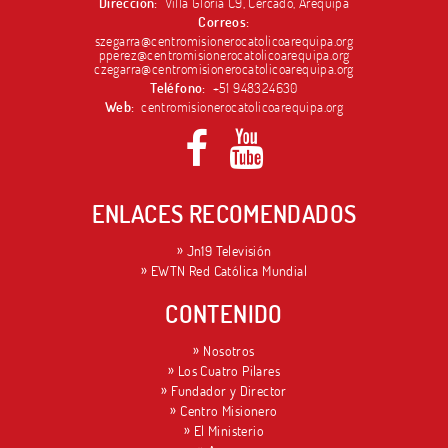
Dirección:
Villa Gloria C9, Cercado, Arequipa
Correos:
szegarra@centromisionerocatolicoarequipa.org
pperez@centromisionerocatolicoarequipa.org
czegarra@centromisionerocatolicoarequipa.org
Teléfono:
+51 948324630
Web:
centromisionerocatolicoarequipa.org
ENLACES RECOMENDADOS
Jn19 Televisión
EWTN Red Católica Mundial
CONTENIDO
Nosotros
Los Cuatro Pilares
Fundador y Director
Centro Misionero
El Ministerio