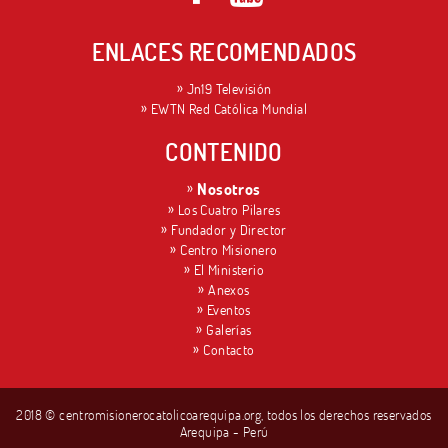
ENLACES RECOMENDADOS
Jn19 Televisión
EWTN Red Católica Mundial
CONTENIDO
Nosotros
Los Cuatro Pilares
Fundador y Director
Centro Misionero
El Ministerio
Anexos
Eventos
Galerías
Contacto
2018 © centromisionerocatolicoarequipa.org, todos los derechos reservados
Arequipa - Perú