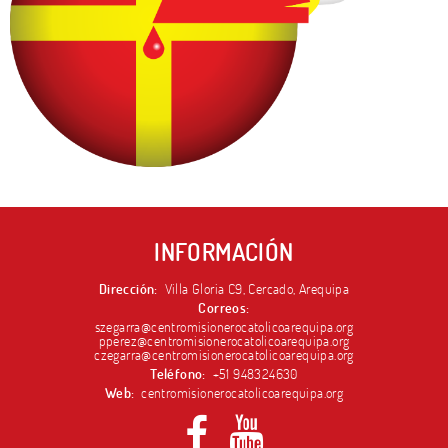
INFORMACIÓN
Dirección:
Villa Gloria C9, Cercado, Arequipa
Correos:
szegarra@centromisionerocatolicoarequipa.org
pperez@centromisionerocatolicoarequipa.org
czegarra@centromisionerocatolicoarequipa.org
Teléfono:
+51 948324630
Web:
centromisionerocatolicoarequipa.org